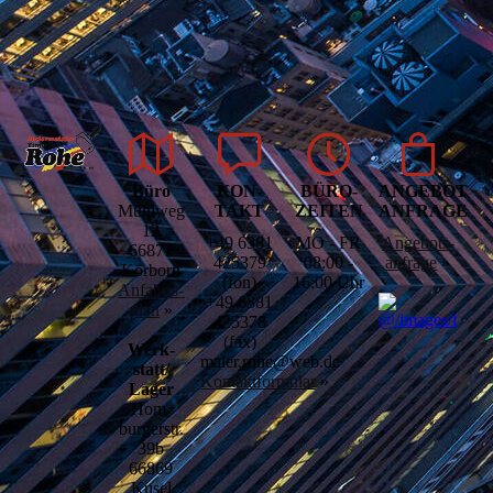
Büro
KON­
BÜRO­
ANGEBOTS­
Mühlweg
TAKT
ZEITEN
ANFRAGE
12
+49 6381
MO - FR
Angebots­
66871
425379
08:00 -
anfrage
»
Körborn
(fon)
16:00 Uhr
Anfahrts­
+49 6381
plan
»
425378
(fax)
Werk­­
maler.rohe@web.de
statt/
Kontaktformular
»
Lager
Hom­­
burgerstr.
39b
66869
Kusel