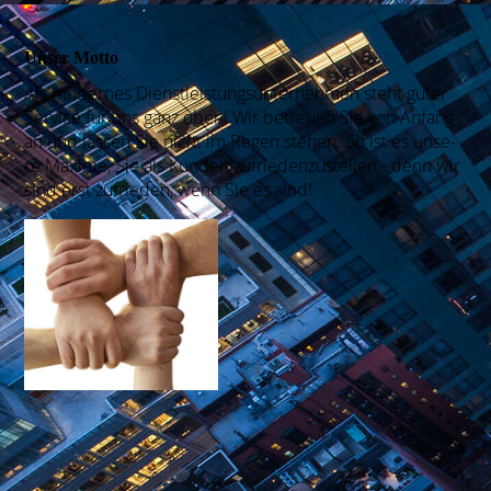
Unser Motto
Als moder­nes Dienst­leistungs­unter­nehmen steht guter
Ser­vice für uns ganz oben! Wir betreuen Sie von An­fang
an und lassen Sie nicht im Re­gen stehen. So ist es unse­
re Max­ime, Sie als Kun­den zu­frieden­zu­stellen - denn wir
sind erst zu­frieden, wenn Sie es sind!