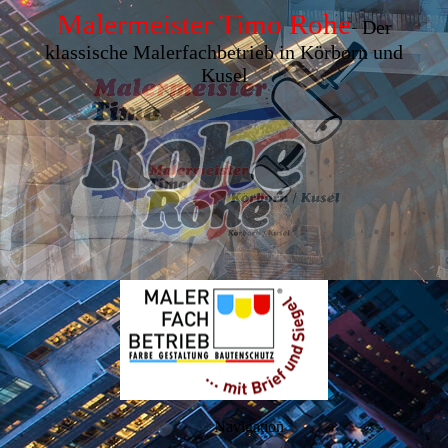
Maler­meister Timo Rohe
-
Der
klassische Maler­fach­betrieb in Körborn und
Kusel
Navigation