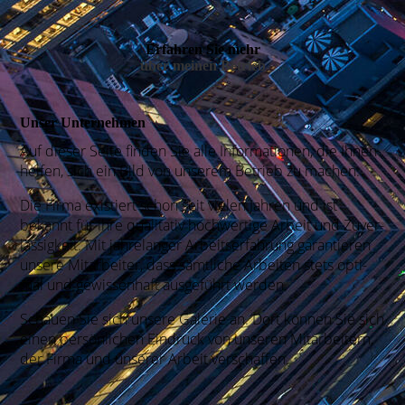
Erfahren Sie mehr
über meinen Betrieb
Unser Unter­nehmen
Auf dieser Seite fin­den Sie alle Infor­ma­tionen, die Ihnen
helfen, sich ein Bild von unse­rem Be­trieb zu machen.
Die Fir­ma exis­tiert schon seit vielen Jah­ren und ist
bekannt für ihre quali­tativ hoch­wer­tige Ar­beit und Zu­ver­
lässig­keit. Mit jahre­langer Arbeits­erfah­rung garan­tieren
unse­re Mitar­bei­ter, dass sämt­liche Arbei­ten stets opti­
mal und gewissen­haft ausge­führt wer­den.
Schauen Sie sich unsere Gale­rie an. Dort kön­nen Sie sich
einen persön­lichen Ein­druck von unse­ren Mit­arbei­tern,
der Firma und unse­rer Arbeit ver­schaffen.